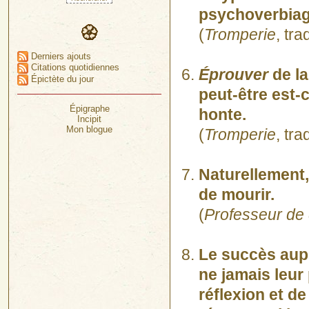
psychoverbiag
(
Tromperie
, tr
Derniers ajouts
Citations quotidiennes
Éprouver
de la
Épictète du jour
peut-être est-
Épigraphe
honte.
Incipit
Mon blogue
(
Tromperie
, tr
Naturellement
de mourir.
(
Professeur de 
Le succès aupr
ne jamais leur
réflexion et de