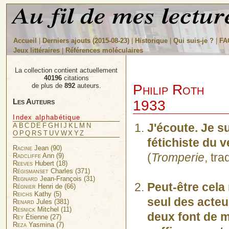
Accueil
|
Derniers ajouts (2015-08-23)
|
Historique
|
Qui suis-je ?
|
FA
Jeux littéraires
|
Références moléculaires
La collection contient actuellement
40196
citations
Philip Roth
de plus de
892
auteurs.
Les Auteurs
1933
Index alphabétique
J'écoute. Je s
A
B
C
D
E
F
G
H
I
J
K
L
M
N
O
P
Q
R
S
T
U
V
W
X
Y
Z
fétichiste du v
Racine
Jean (90)
(
Tromperie
, tr
Radcliffe
Ann (9)
Reeves
Hubert (18)
Régismanset
Charles (371)
Regnard
Jean-François (31)
Peut-être cela
Régnier
Henri de (66)
Reichs
Kathy (5)
seul des acteu
Renard
Jules (381)
Resnick
Mitchel (11)
deux font de m
Rey
Étienne (27)
Reza
Yasmina (7)