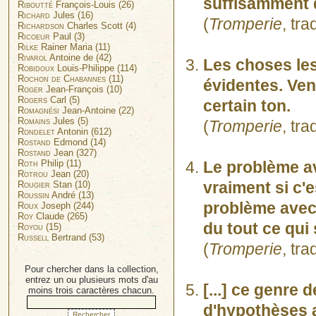
suffisamment 
Riboutté
François-Louis (26)
Richard
Jules (16)
(
Tromperie
, tr
Richardson
Charles Scott (4)
Ricoeur
Paul (3)
Rilke
Rainer Maria (11)
Rivarol
Antoine de (42)
Les choses les
Robidoux
Louis-Philippe (114)
Rochon de Chabannes
(11)
évidentes. Ven
Roger
Jean-François (10)
Rogers
Carl (5)
certain ton.
Romagnési
Jean-Antoine (22)
Romains
Jules (5)
(
Tromperie
, tr
Rondelet
Antonin (612)
Rostand
Edmond (14)
Rostand
Jean (327)
Roth
Philip (11)
Le problème ave
Rotrou
Jean (20)
vraiment si c'
Rougier
Stan (10)
Roussin
André (13)
problème avec l
Roux
Joseph (244)
Roy
Claude (265)
du tout ce qui
Royou
(15)
Russell
Bertrand (53)
(
Tromperie
, tr
Pour chercher dans la collection,
entrez un ou plusieurs mots d'au
[...] ce genre 
moins trois caractères chacun.
d'hypothèses a 