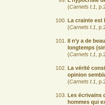
L'hypocrisie de 
(
Carnets t.1
, p.
La crainte est
(
Carnets t.1
, p.
Il n'y a de be
longtemps (sin
(
Carnets t.1
, p.
La vérité consi
opinion sembl
(
Carnets t.1
, p.
Les écrivains 
hommes qui ex