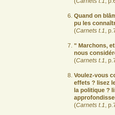
(
Carnets t.1
, p.
Quand on blâme
pu les connaît
(
Carnets t.1
, p.
" Marchons, e
nous considér
(
Carnets t.1
, p.
Voulez-vous co
effets ? lisez 
la politique ? 
approfondissez-
(
Carnets t.1
, p.