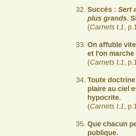
Succès :
Sert 
plus grands
. S
(
Carnets t.1
, p.
On affuble vit
et l'on marche
(
Carnets t.1
, p.
Toute doctrine 
plaire au ciel
hypocrite.
(
Carnets t.1
, p.
Que chacun pen
publique.