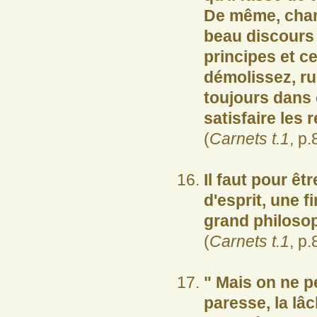
De même, chang
beau discours 
principes et ce
démolissez, rui
toujours dans 
satisfaire les 
(
Carnets t.1
, p.
Il faut pour êt
d'esprit, une 
grand philoso
(
Carnets t.1
, p.
" Mais on ne pe
paresse, la lâc