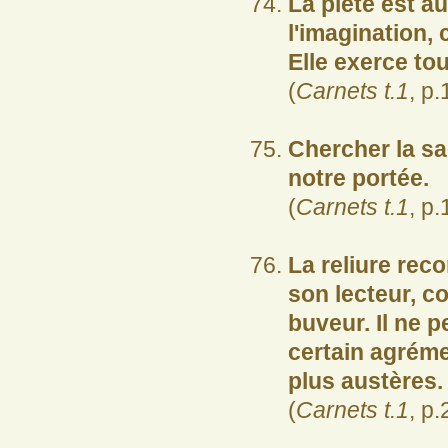
La piété est a
l'imagination, 
Elle exerce tou
(
Carnets t.1
, p.
Chercher la sag
notre portée.
(
Carnets t.1
, p.
La reliure reco
son lecteur, c
buveur. Il ne p
certain agréme
plus austères.
(
Carnets t.1
, p.