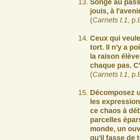
Songe au pass
jouis, à l'aven
(
Carnets t.1
, p.
Ceux qui veulen
tort. Il n'y a p
la raison élèv
chaque pas. C'
(
Carnets t.1
, p.
Décomposez un
les expression
ce chaos à déb
parcelles épars
monde, un ouvra
qu'il fasse de 