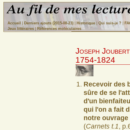
Accueil
|
Derniers ajouts (2015-08-23)
|
Historique
|
Qui suis-je ?
|
FA
Jeux littéraires
|
Références moléculaires
Joseph Joubert
1754-1824
Recevoir des b
sûre de se l'at
d'un bienfaite
qui l'on a fai
notre ouvrage 
(
Carnets t.1
, p.