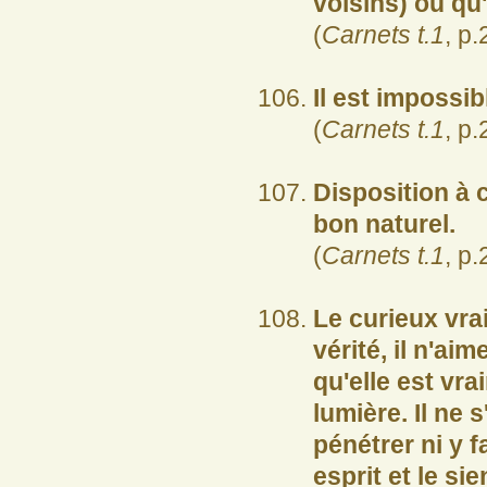
voisins) ou qu'
(
Carnets t.1
, p.
Il est impossi
(
Carnets t.1
, p.
Disposition à c
bon naturel.
(
Carnets t.1
, p.
Le curieux vra
vérité, il n'aim
qu'elle est vra
lumière. Il ne s
pénétrer ni y f
esprit et le sie