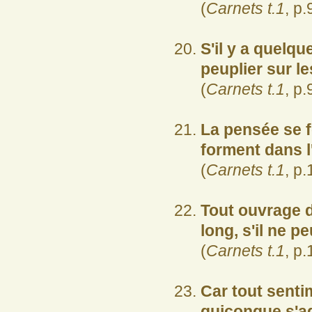
(
Carnets t.1
, p.
S'il y a quelqu
peuplier sur l
(
Carnets t.1
, p.
La pensée se 
forment dans l'
(
Carnets t.1
, p.
Tout ouvrage d
long, s'il ne p
(
Carnets t.1
, p.
Car tout sentim
quiconque s'ag