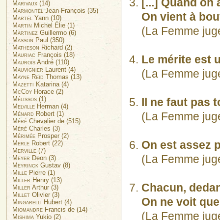
[...] Quand on a
Marivaux
(14)
Marmontel
Jean-François (35)
On vient à bout 
Martel
Yann (10)
Martin
Michel Élie (1)
(La Femme juge e
Martinez
Guillermo (6)
Masson
Paul (350)
Matheson
Richard (2)
Mauriac
François (18)
Le mérite est u
Maurois
André (110)
Mauvignier
Laurent (4)
(La Femme juge e
Mayne Reid
Thomas (13)
Mazetti
Katarina (4)
McCoy
Horace (2)
Mélissos
(1)
Il ne faut pas 
Melville
Herman (4)
Ménard
Robert (1)
(La Femme juge e
Méré
Chevalier de (515)
Méré
Charles (3)
Mérimée
Prosper (2)
On est assez p
Merle
Robert (22)
Merville
(7)
(La Femme juge 
Meyer
Deon (3)
Meyrinck
Gustav (8)
Mille
Pierre (1)
Miller
Henry (13)
Chacun, dedan
Miller
Arthur (3)
Millet
Olivier (3)
On ne voit que
Mingarelli
Hubert (4)
Miomandre
Francis de (14)
(La Femme juge e
Mishima
Yukio (2)