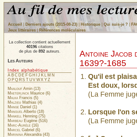
Accueil
|
Derniers ajouts (2015-08-23)
|
Historique
|
Qui suis-je ?
|
FA
Jeux littéraires
|
Références moléculaires
La collection contient actuellement
40196
citations
Antoine Jacob 
de plus de
892
auteurs.
Les Auteurs
1639?-1685
Index alphabétique
Qu'il est plais
A
B
C
D
E
F
G
H
I
J
K
L
M
N
O
P
Q
R
S
T
U
V
W
X
Y
Z
Est doux, lorsq
Maalouf
Amin (13)
(La Femme juge e
Maeterlinck
Maurice (6)
Malka
Francis (5)
Malzieu
Mathias (4)
Mange
Daniel (1)
Lorsque l'on se
Manguel
Alberto (18)
Mankell
Henning (75)
(La Femme juge e
Marbeau
Eugène (516)
Marc-Aurèle
(16)
Marcel
Gabriel (6)
Marinina
Alexandra (43)