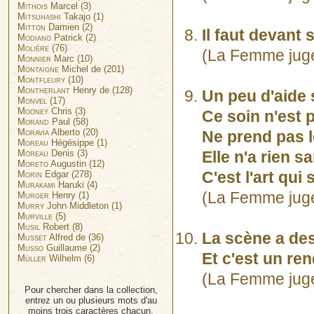
Mithois
Marcel (3)
Mitsuhashi
Takajo (1)
Mitton
Damien (2)
Il faut devant 
Modiano
Patrick (2)
Molière
(76)
(La Femme juge 
Monnier
Marc (10)
Montaigne
Michel de (201)
Montfleury
(10)
Montherlant
Henry de (128)
Un peu d'aide 
Monvel
(17)
Mooney
Chris (3)
Ce soin n'est 
Morand
Paul (58)
Moravia
Alberto (20)
Ne prend pas l
Moreau
Hégésippe (1)
Moreau
Denis (3)
Elle n'a rien sa
Moreto
Augustin (12)
C'est l'art qui 
Morin
Edgar (278)
Murakami
Haruki (4)
(La Femme juge e
Murger
Henry (1)
Murry
John Middleton (1)
Murville
(5)
Musil
Robert (8)
La scène a de
Musset
Alfred de (36)
Musso
Guillaume (2)
Et c'est un re
Müller
Wilhelm (6)
(La Femme juge e
Pour chercher dans la collection,
entrez un ou plusieurs mots d'au
moins trois caractères chacun.