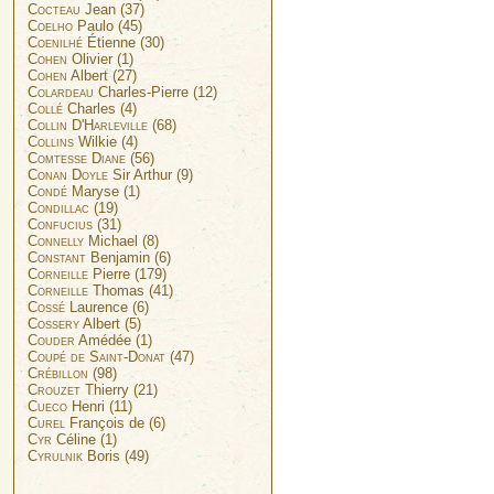
Cocteau
Jean (37)
Coelho
Paulo (45)
Coenilhé
Étienne (30)
Cohen
Olivier (1)
Cohen
Albert (27)
Colardeau
Charles-Pierre (12)
Collé
Charles (4)
Collin D'Harleville
(68)
Collins
Wilkie (4)
Comtesse Diane
(56)
Conan Doyle
Sir Arthur (9)
Condé
Maryse (1)
Condillac
(19)
Confucius
(31)
Connelly
Michael (8)
Constant
Benjamin (6)
Corneille
Pierre (179)
Corneille
Thomas (41)
Cossé
Laurence (6)
Cossery
Albert (5)
Couder
Amédée (1)
Coupé de Saint-Donat
(47)
Crébillon
(98)
Crouzet
Thierry (21)
Cueco
Henri (11)
Curel
François de (6)
Cyr
Céline (1)
Cyrulnik
Boris (49)