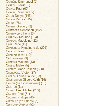
Carrère
Emmanuel (3)
Carroll
Lewis (6)
Carvel
Paul (69)
Carver
Raymond (9)
Caton
Denys (143)
Cauvin
Patrick (15)
Céline
(78)
Chaitin
Gregory (2)
Chamfort
Sébastien (102)
Chantavoine
Henri (3)
Chapelan
Maurice (184)
Chapsal
Madeleine (22)
Char
René (15)
Charencey
Hyacinthe de (201)
Charon
Jean E. (3)
Chateaubriand
(19)
Châteaubrun
(9)
Chattam
Maxime (13)
Chebel
Malek (5)
Chénier
Marie-Joseph (320)
Cherbuliez
Victor (27)
Chéron
Louis-Claude (33)
Chesterton
Gilbert Keith (16)
Chilon (Le Lacédémonien)
(15)
Ciceron
(11)
Cioran
Emil Michel (239)
Claudel
Paul (31)
Claudel
Philippe (40)
Cléobule (de Lindos)
(8)
Clifford-Barney
(52)