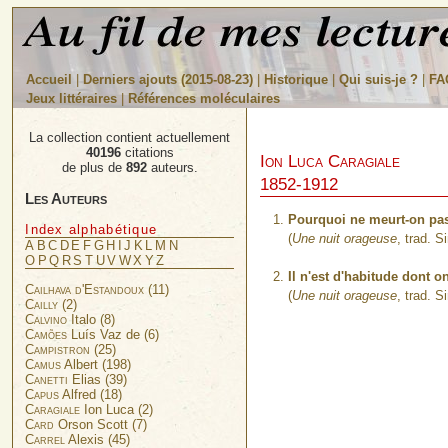
Accueil
|
Derniers ajouts (2015-08-23)
|
Historique
|
Qui suis-je ?
|
FA
Jeux littéraires
|
Références moléculaires
La collection contient actuellement
40196
citations
Ion Luca Caragiale
de plus de
892
auteurs.
1852-1912
Les Auteurs
Pourquoi ne meurt-on pa
Index alphabétique
(
Une nuit orageuse
, trad. S
A
B
C
D
E
F
G
H
I
J
K
L
M
N
O
P
Q
R
S
T
U
V
W
X
Y
Z
Il n'est d'habitude dont o
Cailhava d'Estandoux
(11)
(
Une nuit orageuse
, trad. S
Cailly
(2)
Calvino
Italo (8)
Camões
Luís Vaz de (6)
Campistron
(25)
Camus
Albert (198)
Canetti
Elias (39)
Capus
Alfred (18)
Caragiale
Ion Luca (2)
Card
Orson Scott (7)
Carrel
Alexis (45)