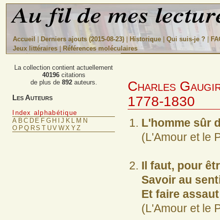
Accueil
|
Derniers ajouts (2015-08-23)
|
Historique
|
Qui suis-je ?
|
FA
Jeux littéraires
|
Références moléculaires
La collection contient actuellement
40196
citations
Charles Gaugir
de plus de
892
auteurs.
Les Auteurs
1778-1830
Index alphabétique
L'homme sûr d'
A
B
C
D
E
F
G
H
I
J
K
L
M
N
O
P
Q
R
S
T
U
V
W
X
Y
Z
(L'Amour et le 
Il faut, pour ê
Savoir au sent
Et faire assaut
(L'Amour et le 