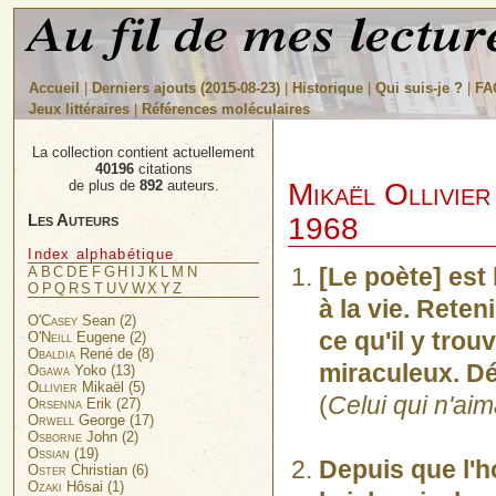
Accueil
|
Derniers ajouts (2015-08-23)
|
Historique
|
Qui suis-je ?
|
FA
Jeux littéraires
|
Références moléculaires
La collection contient actuellement
40196
citations
Mikaël Ollivier
de plus de
892
auteurs.
Les Auteurs
1968
Index alphabétique
[Le poète] est
A
B
C
D
E
F
G
H
I
J
K
L
M
N
O
P
Q
R
S
T
U
V
W
X
Y
Z
à la vie. Reten
O'Casey
Sean (2)
ce qu'il y trou
O'Neill
Eugene (2)
Obaldia
René de (8)
miraculeux. Dé
Ogawa
Yoko (13)
Ollivier
Mikaël (5)
(
Celui qui n'aima
Orsenna
Erik (27)
Orwell
George (17)
Osborne
John (2)
Ossian
(19)
Depuis que l'h
Oster
Christian (6)
Ozaki
Hôsai (1)