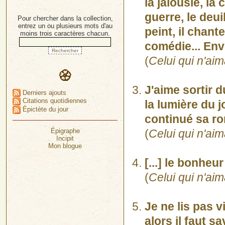
la jalousie, la 
guerre, le deuil
Pour chercher dans la collection,
entrez un ou plusieurs mots d'au
peint, il chante,
moins trois caractères chacun.
comédie... Env
(
Celui qui n'aima
J'aime sortir 
Derniers ajouts
Citations quotidiennes
la lumière du 
Épictète du jour
continué sa ro
Épigraphe
(
Celui qui n'aima
Incipit
Mon blogue
[...] le bonheu
(
Celui qui n'aima
Je ne lis pas vi
alors il faut sa