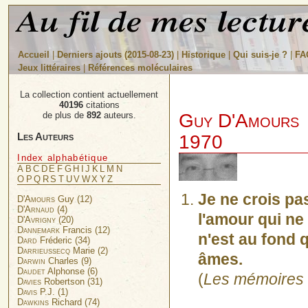
Accueil
|
Derniers ajouts (2015-08-23)
|
Historique
|
Qui suis-je ?
|
FA
Jeux littéraires
|
Références moléculaires
La collection contient actuellement
40196
citations
Guy D'Amours
de plus de
892
auteurs.
Les Auteurs
1970
Index alphabétique
A
B
C
D
E
F
G
H
I
J
K
L
M
N
O
P
Q
R
S
T
U
V
W
X
Y
Z
Je ne crois pa
D'Amours
Guy (12)
D'Arnaud
(4)
l'amour qui ne
D'Avrigny
(20)
Dannemark
Francis (12)
n'est au fond 
Dard
Fréderic (34)
Darrieussecq
Marie (2)
âmes.
Darwin
Charles (9)
Daudet
Alphonse (6)
(
Les mémoires 
Davies
Robertson (31)
Davis
P.J. (1)
Dawkins
Richard (74)