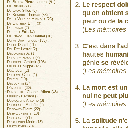
De Belloy
Pierre-Laurent (91)
Le respect doit
De Bièvre
(21)
De Caux
Gilles (5)
qu'on obtient sa
De Koninck
Thomas (56)
De La Ville de Mirmont
(25)
peur ou de la c
De Lanthier
E. F. (3)
De Launay
(2)
(
Les mémoires 
De Luca
Erri (14)
De Prada
Juan Manuel (16)
Defay-Boutheroue
(133)
C'est dans l'a
Defoe
Daniel (21)
Del Rey
Lester (2)
hautes humanit
Delaforêst
A. (1)
Delaunay-Vasary
(2)
génie se révèl
Delavigne
Casimir (108)
Delerm
Philippe (14)
(
Les mémoires 
Dell
Jean (2)
Delorme
Gilles (1)
Delrieu
(10)
Démocrite
(27)
La mort est une
Démophile
(30)
Demoustier
Charles-Albert (46)
nul ne peut plu
Derrida
Bernard (2)
Desaugiers
Antoine (3)
(
Les mémoires 
Desbordes
Michèle (2)
Descaves
Pierre (22)
Desfaucherets
(10)
Desforges
(71)
La solitude n'e
Desplechin
Marie (13)
Destouches
(70)