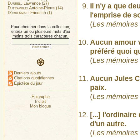
Durrell
Lawrence (27)
Il n'y a que de
Dutramblay
Antoine-Pierre (14)
Dürrenmatt
Friedrich (1)
l'emprise de so
(
Les mémoires 
Pour chercher dans la collection,
entrez un ou plusieurs mots d'au
moins trois caractères chacun.
Aucun amour vé
préféré quoi qu
(
Les mémoires 
Derniers ajouts
Aucun Jules Cé
Citations quotidiennes
Épictète du jour
paix.
(
Les mémoires 
Épigraphe
Incipit
Mon blogue
[...] l'ordinai
d'un autre.
(
Les mémoires 