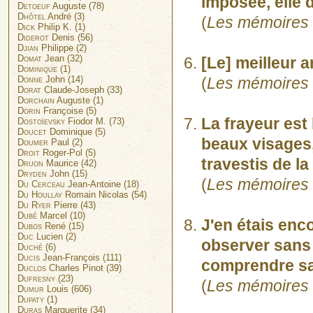
imposée, elle d
Detoeuf
Auguste (78)
Dhôtel
André (3)
(
Les mémoires 
Dick
Philip K. (1)
Diderot
Denis (56)
Djian
Philippe (2)
Domat
Jean (32)
[Le] meilleur a
Dominique
(1)
Donne
John (14)
(
Les mémoires 
Dorat
Claude-Joseph (33)
Dorchain
Auguste (1)
Dorin
Françoise (5)
La frayeur est
Dostoïevsky
Fiodor M. (73)
Doucet
Dominique (5)
beaux visages,
Doumer
Paul (2)
Droit
Roger-Pol (5)
travestis de la
Druon
Maurice (42)
Dryden
John (15)
(
Les mémoires 
Du Cerceau
Jean-Antoine (18)
Du Houllay
Romain Nicolas (54)
Du Ryer
Pierre (43)
Dubé
Marcel (10)
J'en étais enco
Dubos
René (15)
Duc
Lucien (2)
observer sans 
Duché
(6)
Ducis
Jean-François (111)
comprendre sa
Duclos
Charles Pinot (39)
Dufresny
(23)
(
Les mémoires 
Dumur
Louis (606)
Dupaty
(1)
Duras
Marguerite (34)