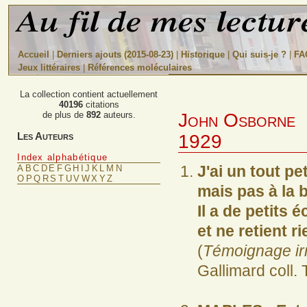
Accueil
|
Derniers ajouts (2015-08-23)
|
Historique
|
Qui suis-je ?
|
FA
Jeux littéraires
|
Références moléculaires
La collection contient actuellement
40196
citations
John Osborne
de plus de
892
auteurs.
Les Auteurs
1929
Index alphabétique
J'ai un tout pe
A
B
C
D
E
F
G
H
I
J
K
L
M
N
O
P
Q
R
S
T
U
V
W
X
Y
Z
mais pas à la 
Il a de petits 
et ne retient ri
(
Témoignage ir
Gallimard coll.