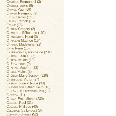
Carrère
Emmanuel (3)
Carroll
Lewis (6)
Carvel
Paul (69)
Carver
Raymond (9)
Caton
Denys (143)
Cauvin
Patrick (15)
Céline
(78)
Chaitin
Gregory (2)
Chamfort
Sébastien (102)
Chantavoine
Henri (3)
Chapelan
Maurice (184)
Chapsal
Madeleine (22)
Char
René (15)
Charencey
Hyacinthe de (201)
Charon
Jean E. (3)
Chateaubriand
(19)
Châteaubrun
(9)
Chattam
Maxime (13)
Chebel
Malek (5)
Chénier
Marie-Joseph (320)
Cherbuliez
Victor (27)
Chéron
Louis-Claude (33)
Chesterton
Gilbert Keith (16)
Chilon (Le Lacédémonien)
(15)
Ciceron
(11)
Cioran
Emil Michel (239)
Claudel
Paul (31)
Claudel
Philippe (40)
Cléobule (de Lindos)
(8)
Clifford-Barney
(52)