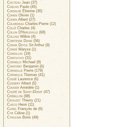
Cocteau
Jean (37)
Coelho
Paulo (45)
Coenilhé
Étienne (30)
Cohen
Olivier (1)
Cohen
Albert (27)
Colardeau
Charles-Pierre (12)
Collé
Charles (4)
Collin D'Harleville
(68)
Collins
Wilkie (4)
Comtesse Diane
(56)
Conan Doyle
Sir Arthur (9)
Condé
Maryse (1)
Condillac
(19)
Confucius
(31)
Connelly
Michael (8)
Constant
Benjamin (6)
Corneille
Pierre (179)
Corneille
Thomas (41)
Cossé
Laurence (6)
Cossery
Albert (5)
Couder
Amédée (1)
Coupé de Saint-Donat
(47)
Crébillon
(98)
Crouzet
Thierry (21)
Cueco
Henri (11)
Curel
François de (6)
Cyr
Céline (1)
Cyrulnik
Boris (49)