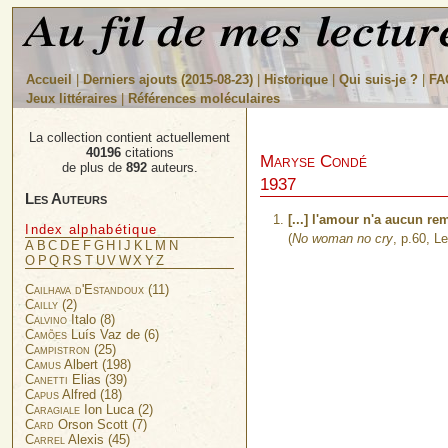
Accueil
|
Derniers ajouts (2015-08-23)
|
Historique
|
Qui suis-je ?
|
FA
Jeux littéraires
|
Références moléculaires
La collection contient actuellement
40196
citations
Maryse Condé
de plus de
892
auteurs.
1937
Les Auteurs
[...] l'amour n'a aucun rem
Index alphabétique
(
No woman no cry
, p.60, L
A
B
C
D
E
F
G
H
I
J
K
L
M
N
O
P
Q
R
S
T
U
V
W
X
Y
Z
Cailhava d'Estandoux
(11)
Cailly
(2)
Calvino
Italo (8)
Camões
Luís Vaz de (6)
Campistron
(25)
Camus
Albert (198)
Canetti
Elias (39)
Capus
Alfred (18)
Caragiale
Ion Luca (2)
Card
Orson Scott (7)
Carrel
Alexis (45)