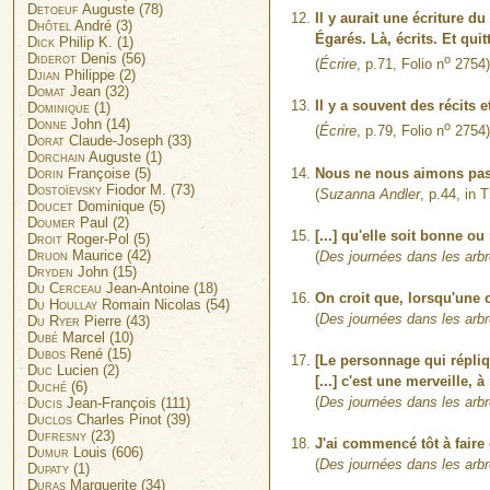
Detoeuf
Auguste (78)
Il y aurait une écriture 
Dhôtel
André (3)
Égarés. Là, écrits. Et quit
Dick
Philip K. (1)
Diderot
Denis (56)
o
(
Écrire
, p.71, Folio n
2754)
Djian
Philippe (2)
Domat
Jean (32)
Il y a souvent des récits e
Dominique
(1)
Donne
John (14)
o
(
Écrire
, p.79, Folio n
2754)
Dorat
Claude-Joseph (33)
Dorchain
Auguste (1)
Nous ne nous aimons pas et
Dorin
Françoise (5)
Dostoïevsky
Fiodor M. (73)
(
Suzanna Andler
, p.44, in 
Doucet
Dominique (5)
Doumer
Paul (2)
[...] qu'elle soit bonne ou
Droit
Roger-Pol (5)
Druon
Maurice (42)
(
Des journées dans les arb
Dryden
John (15)
Du Cerceau
Jean-Antoine (18)
On croit que, lorsqu'une c
Du Houllay
Romain Nicolas (54)
(
Des journées dans les arb
Du Ryer
Pierre (43)
Dubé
Marcel (10)
Dubos
René (15)
[Le personnage qui répliq
Duc
Lucien (2)
[...] c'est une merveille, 
Duché
(6)
(
Des journées dans les arb
Ducis
Jean-François (111)
Duclos
Charles Pinot (39)
Dufresny
(23)
J'ai commencé tôt à faire 
Dumur
Louis (606)
(
Des journées dans les arb
Dupaty
(1)
Duras
Marguerite (34)