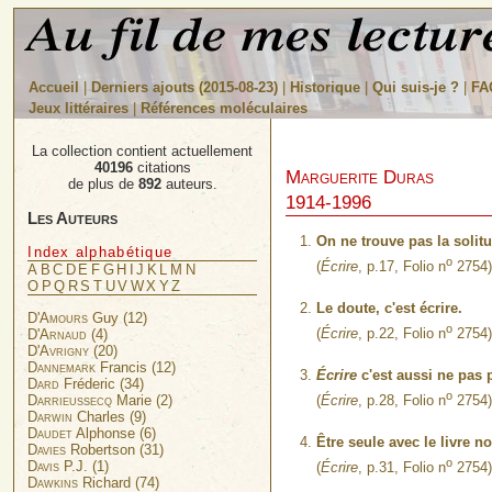
Accueil
|
Derniers ajouts (2015-08-23)
|
Historique
|
Qui suis-je ?
|
FA
Jeux littéraires
|
Références moléculaires
La collection contient actuellement
40196
citations
Marguerite Duras
de plus de
892
auteurs.
1914-1996
Les Auteurs
On ne trouve pas la solitud
Index alphabétique
o
(
Écrire
, p.17, Folio n
2754)
A
B
C
D
E
F
G
H
I
J
K
L
M
N
O
P
Q
R
S
T
U
V
W
X
Y
Z
Le doute, c'est écrire.
D'Amours
Guy (12)
o
(
Écrire
, p.22, Folio n
2754)
D'Arnaud
(4)
D'Avrigny
(20)
Dannemark
Francis (12)
Écrire
c'est aussi ne pas pa
Dard
Fréderic (34)
o
Darrieussecq
Marie (2)
(
Écrire
, p.28, Folio n
2754)
Darwin
Charles (9)
Daudet
Alphonse (6)
Être seule avec le livre n
Davies
Robertson (31)
o
Davis
P.J. (1)
(
Écrire
, p.31, Folio n
2754)
Dawkins
Richard (74)