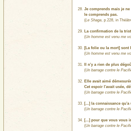
Je comprends mais je ne 
le comprends pas.
(
Le Shaga
, p.228, in Théâtr
La confirmation de la tris
(
Un homme est venu me vo
[La folie ou la mort] sont
(
Un homme est venu me vo
Il n'y a rien de plus dégo
(
Un barrage contre le Pacif
Elle avait aimé démesuréme
Cet espoir l'avait usée, d
(
Un barrage contre le Pacif
[...] la connaissance qu'a
(
Un barrage contre le Pacif
[...] pour que vous vous i
(
Un barrage contre le Pacif