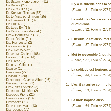
De Belloy
Pierre-Laurent (91)
Il y a le suicide dans la s
De Bièvre
(21)
De Caux
Gilles (5)
o
(
Écrire
, p.31, Folio n
2754)
De Koninck
Thomas (56)
De La Ville de Mirmont
(25)
La solitude c'est ce sans 
De Lanthier
E. F. (3)
De Launay
(2)
quotidienne.
De Luca
Erri (14)
o
(
Écrire
, p.32, Folio n
2754)
De Prada
Juan Manuel (16)
Defay-Boutheroue
(133)
Defoe
Daniel (21)
L'insulte, c'est aussi fort 
Del Rey
Lester (2)
o
(
Écrire
, p.37, Folio n
2754)
Delaforêst
A. (1)
Delaunay-Vasary
(2)
Delavigne
Casimir (108)
Moi je ressemble à tout l
Delerm
Philippe (14)
o
(
Écrire
, p.37, Folio n
2754)
Dell
Jean (2)
Delorme
Gilles (1)
Delrieu
(10)
La solitude est toujours 
Démocrite
(27)
o
(
Écrire
, p.44, Folio n
2754)
Démophile
(30)
Demoustier
Charles-Albert (46)
Derrida
Bernard (2)
L'écrit ça arrive comme le 
Desaugiers
Antoine (3)
o
(
Écrire
, p.53, Folio n
2754)
Desbordes
Michèle (2)
Descaves
Pierre (22)
Desfaucherets
(10)
La mort baptise aussi.
Desforges
(71)
o
Desplechin
Marie (13)
(
Écrire
, p.64, Folio n
2754)
Destouches
(70)