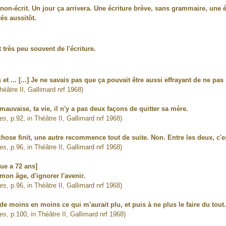
du non-écrit. Un jour ça arrivera. Une écriture brève, sans grammaire, un
tés aussitôt.
t très peu souvent de l'écriture.
 ... [...] Je ne savais pas que ça pouvait être aussi effrayant de ne pas 
Théâtre II, Gallimard nrf 1968)
 mauvaise, ta vie, il n'y a pas deux façons de quitter sa mère.
res
, p.92, in Théâtre II, Gallimard nrf 1968)
hose finit, une autre recommence tout de suite. Non. Entre les deux, c'es
res
, p.96, in Théâtre II, Gallimard nrf 1968)
ue a 72 ans]
à mon âge, d'ignorer l'avenir.
res
, p.96, in Théâtre II, Gallimard nrf 1968)
de moins en moins ce qui m'aurait plu, et puis à ne plus le faire du tout
res
, p.100, in Théâtre II, Gallimard nrf 1968)