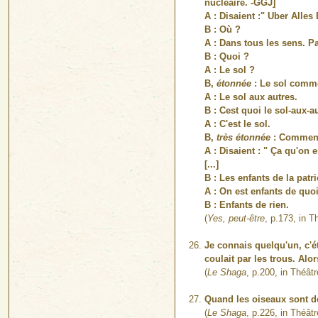
nucléaire. -GGJ]
A : Disaient :" Uber Alles
B : Où ?
A : Dans tous les sens. Par
B : Quoi ?
A : Le sol ?
B,
étonnée
: Le sol comm
A : Le sol aux autres.
B : Cest quoi le sol-aux-a
A : C'est le sol.
B,
très étonnée
: Comment,
A : Disaient : " Ça qu'on 
[...]
B : Les enfants de la patri
A : On est enfants de quoi
B : Enfants de rien.
(
Yes, peut-être
, p.173, in T
Je connais quelqu'un, c'ét
coulait par les trous. Alo
(
Le Shaga
, p.200, in Théâtr
Quand les oiseaux sont dé
(
Le Shaga
, p.226, in Théâtr