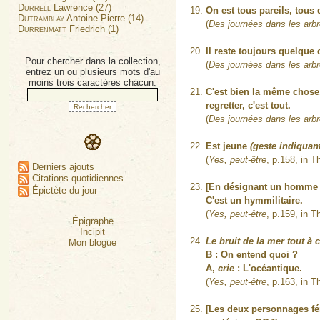
Durrell
Lawrence (27)
On est tous pareils, tous 
Dutramblay
Antoine-Pierre (14)
(
Des journées dans les arb
Dürrenmatt
Friedrich (1)
Il reste toujours quelque 
Pour chercher dans la collection,
(
Des journées dans les arb
entrez un ou plusieurs mots d'au
moins trois caractères chacun.
C'est bien la même chose, e
regretter, c'est tout.
(
Des journées dans les arb
Est jeune
(geste indiquant
(
Yes, peut-être
, p.158, in T
Derniers ajouts
Citations quotidiennes
[En désignant un homme q
Épictète du jour
C'est un hymmilitaire.
(
Yes, peut-être
, p.159, in T
Épigraphe
Incipit
Le bruit de la mer tout à c
Mon blogue
B : On entend quoi ?
A,
crie
: L'océantique.
(
Yes, peut-être
, p.163, in T
[Les deux personnages fém