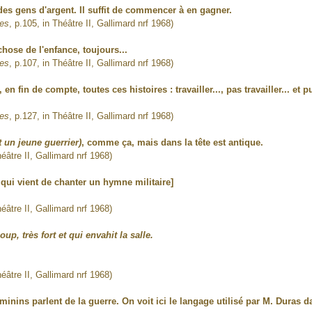
des gens d'argent. Il suffit de commencer à en gagner.
res
, p.105, in Théâtre II, Gallimard nrf 1968)
chose de l'enfance, toujours...
res
, p.107, in Théâtre II, Gallimard nrf 1968)
n fin de compte, toutes ces histoires : travailler..., pas travailler... et 
res
, p.127, in Théâtre II, Gallimard nrf 1968)
 un jeune guerrier)
, comme ça, mais dans la tête est antique.
héâtre II, Gallimard nrf 1968)
ui vient de chanter un hymne militaire]
héâtre II, Gallimard nrf 1968)
oup, très fort et qui envahit la salle.
héâtre II, Gallimard nrf 1968)
inins parlent de la guerre. On voit ici le langage utilisé par M. Duras d