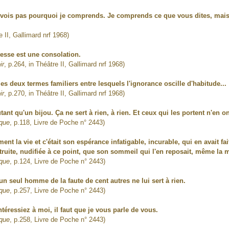
vois pas pourquoi je comprends. Je comprends ce que vous dites, mais c
e II, Gallimard nrf 1968)
tesse est une consolation.
ir
, p.264, in Théâtre II, Gallimard nrf 1968)
 les deux termes familiers entre lesquels l'ignorance oscille d'habitude...
ir
, p.270, in Théâtre II, Gallimard nrf 1968)
ûtant qu'un bijou. Ça ne sert à rien, à rien. Et ceux qui les portent n'en
ique
, p.118, Livre de Poche n° 2443)
nt la vie et c'était son espérance infatigable, incurable, qui en avait f
étruite, nudifiée à ce point, que son sommeil qui l'en reposait, même la m
ique
, p.124, Livre de Poche n° 2443)
 un seul homme de la faute de cent autres ne lui sert à rien.
ique
, p.257, Livre de Poche n° 2443)
ntéressiez à moi, il faut que je vous parle de vous.
ique
, p.258, Livre de Poche n° 2443)