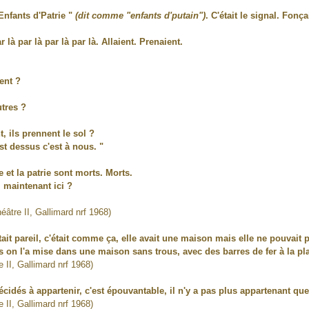
 Enfants d'Patrie "
(dit comme "enfants d'putain")
. C'était le signal. Fonça
 là par là par là par là. Allaient. Prenaient.
ent ?
utres ?
 ils prennent le sol ?
est dessus c'est à nous. "
e et la patrie sont morts. Morts.
 maintenant ici ?
héâtre II, Gallimard nrf 1968)
ait pareil, c'était comme ça, elle avait une maison mais elle ne pouvait pa
rs on l'a mise dans une maison sans trous, avec des barres de fer à la pl
e II, Gallimard nrf 1968)
cidés à appartenir, c'est épouvantable, il n'y a pas plus appartenant que
e II, Gallimard nrf 1968)