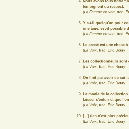
Nous avons tous notre fin 
témoignent du respect.
(
La Femme en vert
, trad. 
Y a-t-il quelqu'un pour 
une âme, est-il possible d
(
La Femme en vert
, trad. 
Le passé est une chose à l
(
La Voix
, trad. Éric Boury ,
Les collectionneurs sont 
(
La Voix
, trad. Éric Boury ,
On finit par avoir de soi
(
La Voix
, trad. Éric Boury ,
La manie de la collection
laisser s'enfuir et que l'o
(
La Voix
, trad. Éric Boury ,
[...] rien n'est plus pré
(
La Voix
, trad. Éric Boury ,