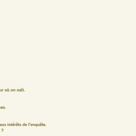
r où on naît.
pas.
ux intérêts de l'enquête.
 ?