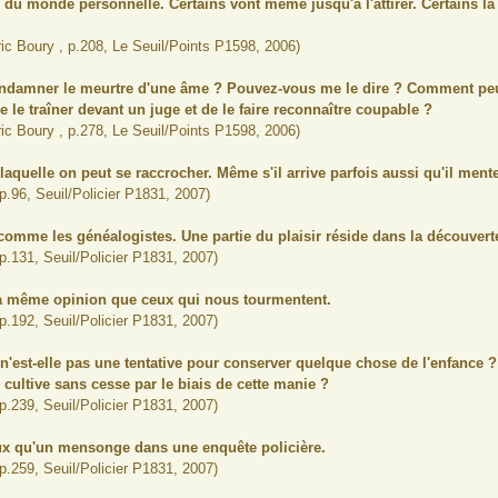
du monde personnelle. Certains vont même jusqu'à l'attirer. Certains la d
Éric Boury , p.208, Le Seuil/Points P1598, 2006)
condamner le meurtre d'une âme ? Pouvez-vous me le dire ? Comment peut
e le traîner devant un juge et de le faire reconnaître coupable ?
Éric Boury , p.278, Le Seuil/Points P1598, 2006)
aquelle on peut se raccrocher. Même s'il arrive parfois aussi qu'il mente
 p.96, Seuil/Policier P1831, 2007)
comme les généalogistes. Une partie du plaisir réside dans la découverte
 p.131, Seuil/Policier P1831, 2007)
 la même opinion que ceux qui nous tourmentent.
 p.192, Seuil/Policier P1831, 2007)
 n'est-elle pas une tentative pour conserver quelque chose de l'enfance ?
n cultive sans cesse par le biais de cette manie ?
 p.239, Seuil/Policier P1831, 2007)
cieux qu'un mensonge dans une enquête policière.
 p.259, Seuil/Policier P1831, 2007)