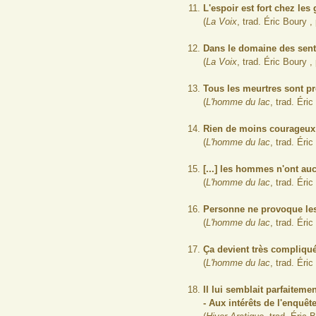
L'espoir est fort chez les 
(
La Voix
, trad. Éric Boury ,
Dans le domaine des senti
(
La Voix
, trad. Éric Boury ,
Tous les meurtres sont pré
(
L'homme du lac
, trad. Éri
Rien de moins courageux
(
L'homme du lac
, trad. Éri
[...] les hommes n'ont auc
(
L'homme du lac
, trad. Éri
Personne ne provoque les 
(
L'homme du lac
, trad. Éri
Ça devient très compliqué
(
L'homme du lac
, trad. Éri
Il lui semblait parfaiteme
- Aux intérêts de l'enquê