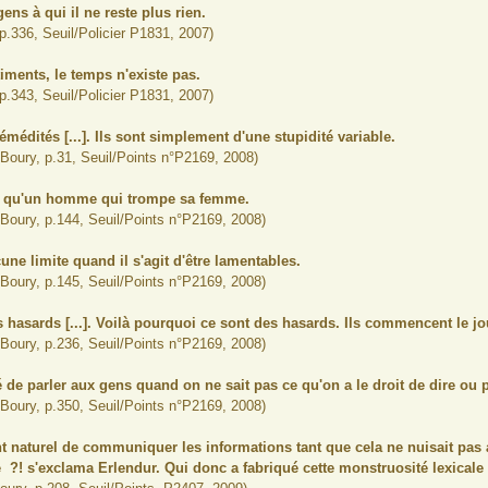
gens à qui il ne reste plus rien.
 p.336, Seuil/Policier P1831, 2007)
ments, le temps n'existe pas.
 p.343, Seuil/Policier P1831, 2007)
médités [...]. Ils sont simplement d'une stupidité variable.
c Boury, p.31, Seuil/Points n°P2169, 2008)
 qu'un homme qui trompe sa femme.
c Boury, p.144, Seuil/Points n°P2169, 2008)
une limite quand il s'agit d'être lamentables.
c Boury, p.145, Seuil/Points n°P2169, 2008)
hasards [...]. Voilà pourquoi ce sont des hasards. Ils commencent le jou
c Boury, p.236, Seuil/Points n°P2169, 2008)
 de parler aux gens quand on ne sait pas ce qu'on a le droit de dire ou 
c Boury, p.350, Seuil/Points n°P2169, 2008)
nt naturel de communiquer les informations tant que cela ne nuisait pas a
te ?! s'exclama Erlendur. Qui donc a fabriqué cette monstruosité lexicale