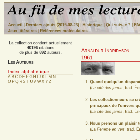
Accueil
|
Derniers ajouts (2015-08-23)
|
Historique
|
Qui suis-je ?
|
FA
Jeux littéraires
|
Références moléculaires
La collection contient actuellement
40196
citations
Arnaldur Indridason
de plus de
892
auteurs.
1961
Les Auteurs
Index alphabétique
A
B
C
D
E
F
G
H
I
J
K
L
M
N
O
P
Q
R
S
T
U
V
W
X
Y
Z
Quand quelqu'un disparaît
(
La cité des jarres
, trad. É
Les collectionneurs se cré
principaux de l'univers qu
(
La cité des jarres
, trad. É
Nous prenons un plaisir to
(
La Femme en vert
, trad. 