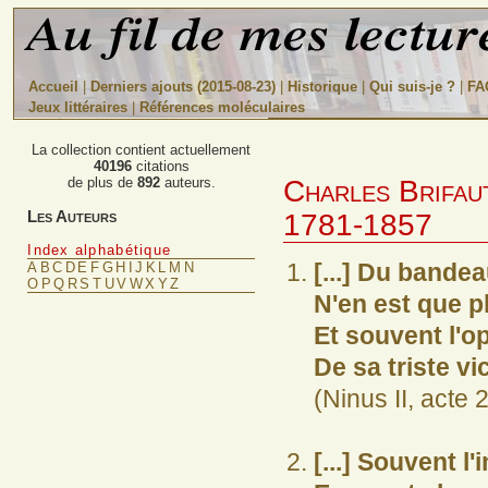
Accueil
|
Derniers ajouts (2015-08-23)
|
Historique
|
Qui suis-je ?
|
FA
Jeux littéraires
|
Références moléculaires
La collection contient actuellement
40196
citations
Charles Brifau
de plus de
892
auteurs.
Les Auteurs
1781-1857
Index alphabétique
[...] Du bandea
A
B
C
D
E
F
G
H
I
J
K
L
M
N
O
P
Q
R
S
T
U
V
W
X
Y
Z
N'en est que p
Et souvent l'o
De sa triste vi
(Ninus II, acte 
[...] Souvent l