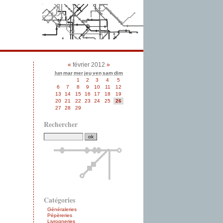
«
février 2012
»
lun
mar
mer
jeu
ven
sam
dim
1
2
3
4
5
6
7
8
9
10
11
12
13
14
15
16
17
18
19
20
21
22
23
24
25
26
27
28
29
Rechercher
Catégories
Généraleries
Pépèreries
Livrogneries