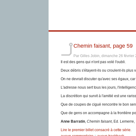
Chemin faisant, page 59
Par Gilles Jobin, dimanche 26 févrie
Il est des gens qui n'ont pas volé l'oubli.
Deux débris s'étayent-ils ou croulent-ils plus
On ne devrait discuter qu'avec ses égaux, car 
L'adresse nous sert tous les jours, l'intellige
La discrétion qui survit à l'amitié est une raris
Que de coupes de ciguë rencontre le bon sen
Que de gens on accompagne à la frontière pour
Anne Barratin
,
Chemin faisant
, Ed. Lemerre,
Lire le premier billet consacré à cette série.