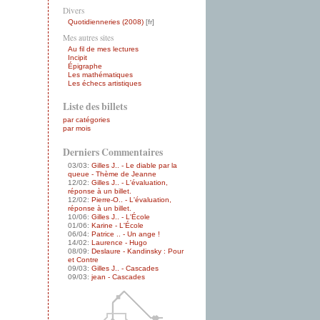
Divers
Quotidienneries (2008)
Mes autres sites
Au fil de mes lectures
Incipit
Épigraphe
Les mathématiques
Les échecs artistiques
Liste des billets
par catégories
par mois
Derniers Commentaires
03/03:
Gilles J.. - Le diable par la
queue - Thème de Jeanne
12/02:
Gilles J.. - L'évaluation,
réponse à un billet.
12/02:
Pierre-O.. - L'évaluation,
réponse à un billet.
10/06:
Gilles J.. - L'École
01/06:
Karine - L'École
06/04:
Patrice .. - Un ange !
14/02:
Laurence - Hugo
08/09:
Deslaure - Kandinsky : Pour
et Contre
09/03:
Gilles J.. - Cascades
09/03:
jean - Cascades