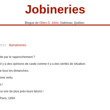
Jobineries
Blogue de
Gilles G. Jobin
, Gatineau, Québec.
r 2012
::
Barratineries
 vite par le rapprochement ?
il y a des opinions de caste comme il y a des vérités de situation.
nce tous les dimanches.
sime vertu.
s !
 voir de plus près leurs talons !
 Paris, 1894