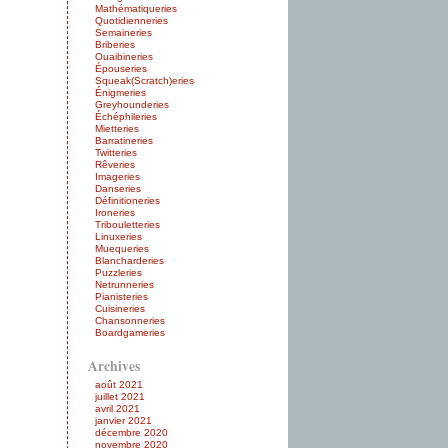
Mathématiqueries
Quotidienneries
Semaineries
Briberies
Ouaibineries
Épouseries
Squeak(Scratch)eries
Énigmeries
Greyhounderies
Échéphileries
Mietteries
Barratineries
Twitteries
Rêveries
Imageries
Danseries
Définitioneries
Ironeries
Tribouletteries
Linuxeries
Muequeries
Blancharderies
Puzzleries
Netrunneries
Pianisteries
Cuisineries
Chansonneries
Boardgameries
Archives
août 2021
juillet 2021
avril 2021
janvier 2021
décembre 2020
novembre 2020