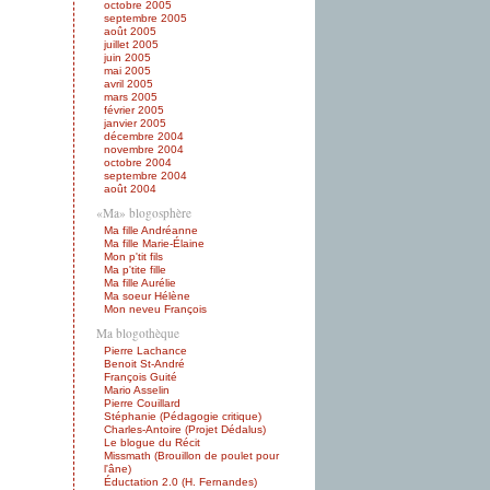
octobre 2005
septembre 2005
août 2005
juillet 2005
juin 2005
mai 2005
avril 2005
mars 2005
février 2005
janvier 2005
décembre 2004
novembre 2004
octobre 2004
septembre 2004
août 2004
«Ma» blogosphère
Ma fille Andréanne
Ma fille Marie-Élaine
Mon p'tit fils
Ma p'tite fille
Ma fille Aurélie
Ma soeur Hélène
Mon neveu François
Ma blogothèque
Pierre Lachance
Benoit St-André
François Guité
Mario Asselin
Pierre Couillard
Stéphanie (Pédagogie critique)
Charles-Antoire (Projet Dédalus)
Le blogue du Récit
Missmath (Brouillon de poulet pour
l'âne)
Éductation 2.0 (H. Fernandes)