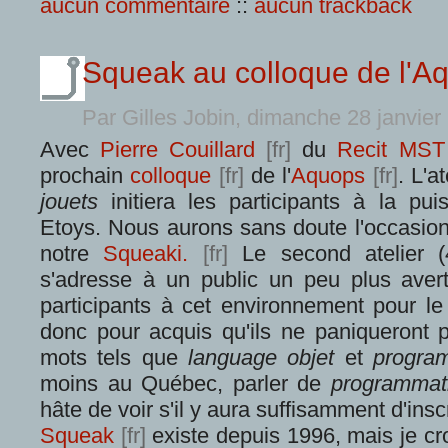
aucun commentaire
::
aucun trackback
Squeak au colloque de l'A
Par Gilles Jobin, dimanche 28 janvie
Avec
Pierre Couillard
du
Recit MST
prochain
colloque
de l'
Aquops
. L'a
jouets
initiera les participants à la pu
Etoys. Nous aurons sans doute l'occasion
notre
Squeaki.
Le second atelier 
s'adresse à un public un peu plus averti
participants à cet environnement pour l
donc pour acquis qu'ils ne paniqueront
mots tels que
language objet
et
progra
moins au Québec, parler de
programmat
hâte de voir s'il y aura suffisamment d'inscr
Squeak
existe depuis 1996, mais je croi