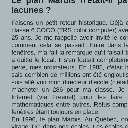
Le plan Marois n'était-il 
lacunes ?
Faisons un petit retour historique. Déjà
classe 6 COCO (TRS color computer) a
25 ans. Je me rappelle avoir invité le co
comment cela se passait. Entré dans la c
fenêtres, m'a fait la remarque qu'il faisai
a quitté le local. Il s'en foutait complètem
perte, mes ordinateurs. En 1985, c'était
sais combien de millions ont été engloutis
suis allé voir mon directeur d'école (c'éta
m'acheter un 286 pour ma classe. Je 
Internet (via Freenet) pour les faire
mathématiques entre autres. Refus complet.
fenêtres étant toujours en place.
En 1996, le plan Marois. Au Québec, on se
virage TIC dans nos écoles. Les écoles dev