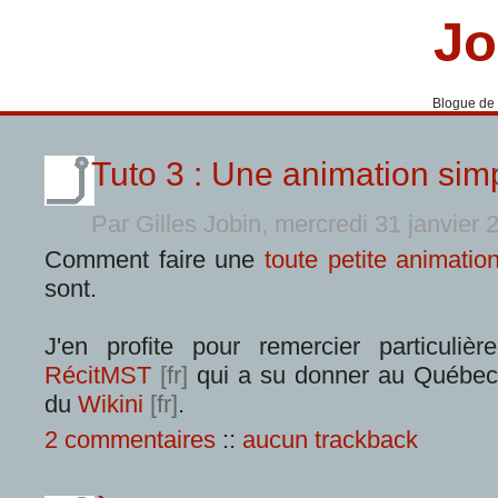
Jo
Blogue de
Tuto 3 : Une animation sim
Par Gilles Jobin, mercredi 31 janvier
Comment faire une
toute petite animatio
sont.
J'en profite pour remercier particuliè
RécitMST
qui a su donner au Québe
du
Wikini
.
2 commentaires
::
aucun trackback