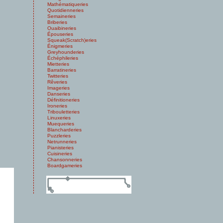
Mathématiqueries
Quotidienneries
Semaineries
Briberies
Ouaibineries
Épouseries
Squeak(Scratch)eries
Énigmeries
Greyhounderies
Échéphileries
Mietteries
Barratineries
Twitteries
Rêveries
Imageries
Danseries
Définitioneries
Ironeries
Tribouletteries
Linuxeries
Muequeries
Blancharderies
Puzzleries
Netrunneries
Pianisteries
Cuisineries
Chansonneries
Boardgameries