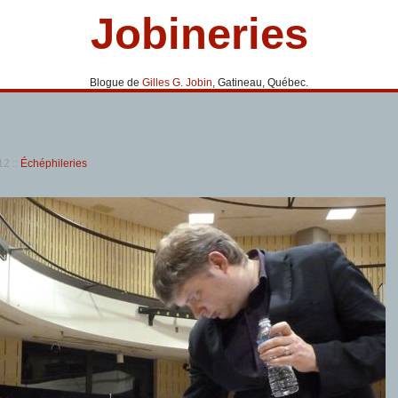
Jobineries
Blogue de
Gilles G. Jobin
, Gatineau, Québec.
012
::
Échéphileries