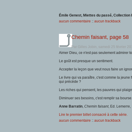
Émile Genest, Miettes du passé, Collection 
aucun commentaire
::
aucun trackback
Chemin faisant, page 58
Par Gilles Jobin, samedi 25 février 2
Aimer Dieu, ce n'est pas seulement admirer tou
Le goût est presque un sentiment.
Accepter la leçon que veut nous faire un ignora
Le livre qui va paraître, c'est comme la jeune fil
qui précède ?
Les riches qui pensent, les pauvres qui plaign
Diminuer ses besoins, c'est remplir sa bourse
Anne Barratin
,
Chemin faisant
, Ed. Lemerre,
Lire le premier billet consacré à cette série.
aucun commentaire
::
aucun trackback