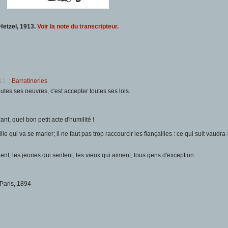
Hetzel, 1913.
Voir la note du transcripteur.
012
::
Barratineries
tes ses oeuvres, c'est accepter toutes ses lois.
nt, quel bon petit acte d'humilité !
le qui va se marier; il ne faut pas trop raccourcir les fiançailles : ce qui suit vaudra-t
ent, les jeunes qui sentent, les vieux qui aiment, tous gens d'exception.
.
 Paris, 1894