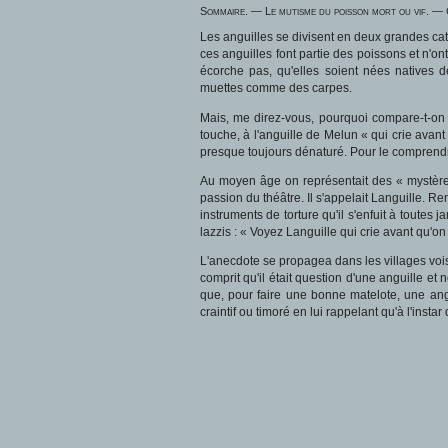
Sommaire. — Le mutisme du poisson mort ou vif. —
Les anguilles se divisent en deux grandes caté
ces anguilles font partie des poissons et n'o
écorche pas, qu'elles soient nées natives de
muettes comme des carpes.
Mais, me direz-vous, pourquoi compare-t-on
touche, à l'anguille de Melun « qui crie ava
presque toujours dénaturé. Pour le comprendre,
Au moyen âge on représentait des « mystères 
passion du théâtre. Il s'appelait Languille. Remp
instruments de torture qu'il s'enfuit à toutes
lazzis : « Voyez Languille qui crie avant qu'on 
L'anecdote se propagea dans les villages voisin
comprit qu'il était question d'une anguille et
que, pour faire une bonne matelote, une ang
craintif ou timoré en lui rappelant qu'à l'insta