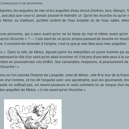
 Conséquence d'une apostrophe.
gories, les anguilles de mer et les anguilles d'eau douce (rivières, lacs, étangs). 
nt, pas plus que ceux-ci, jamais poussé le moindre cri. Qu'on les écorche ou qu'on 
 Melun ou d'ailleurs, qu'elles sortent de l'eau insipide ou de l'eau salée, elle
 une personne, qui a peur avant qu'on ne lui fasse du mal et même avant qu'on 
nt qu'on l'écorche » ? — Cela vient de ce qu'un propos passant de bouche en bouc
 il convient de remonter à l'origine; c'est ce que je vais faire pour mes anguilles.
». Dans la ville de Melun, figurait parmi les interprètes un jeune homme qui ava
lissant le rôle d'un saint qu'on allait écorcher vif, il fut pris d'une telle peur à la v
 jambes en poussant des cris d'effroi. Ses camarades, moqueurs, le poursuivirent de
l'écorche ! »
s où l'on raconta l'histoire de Languille, celui de Melun ; elle fit le tour de la Fran
 non d'un homme, et l'on dit l'anguille avec une apostrophe; puis les gourmands, tr
uille ne suffisait pas, en mirent plusieurs et voilà comment on se moque d'un 
r des anguilles de Melun, « il crie avant qu'on l'écorche ».