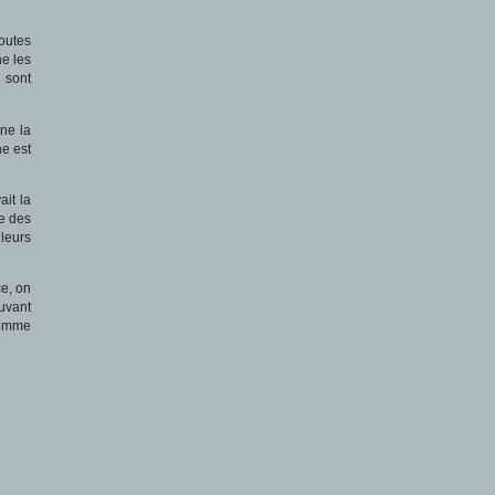
Toutes
ne les
s sont
ne la
he est
it la
ue des
 leurs
ce, on
ouvant
homme