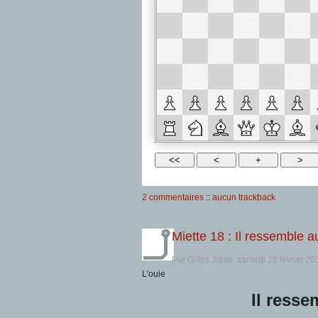
2 commentaires
::
aucun trackback
Miette 18 : Il ressemble 
Par Gilles Jobin, samedi 25 février 2
L'ouie
Il resse