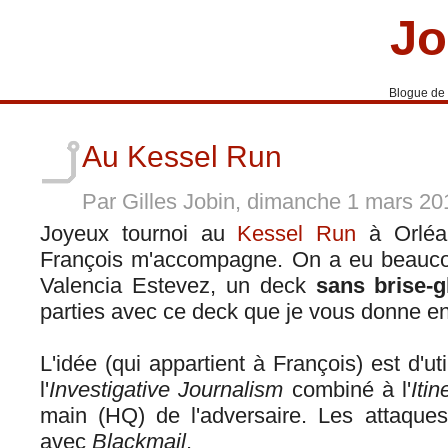
Jo
Blogue de
Au Kessel Run
Par Gilles Jobin, dimanche 1 mars 2
Joyeux tournoi au
Kessel Run
à Orléan
François m'accompagne. On a eu beaucou
Valencia Estevez, un deck
sans brise-g
parties avec ce deck que je vous donne en m
L'idée (qui appartient à François) est d'ut
l'
Investigative Journalism
combiné à l'
Iti
main (HQ) de l'adversaire. Les attaques 
avec
Blackmail
.