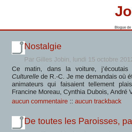
Jo
Blogue de
Nostalgie
Par Gilles Jobin, lundi 15 octobre 20
Ce matin, dans la voiture, j’écoutai
Culturelle
de R.-C. Je me demandais où éta
animateurs qui faisaient tellement plai
Francine Moreau, Cynthia Dubois, André V
aucun commentaire
::
aucun trackback
De toutes les Paroisses, p