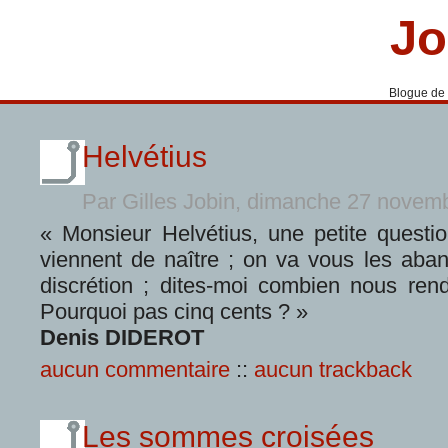
Jo
Blogue de
Helvétius
Par Gilles Jobin, dimanche 27 nove
« Monsieur Helvétius, une petite questio
viennent de naître ; on va vous les aban
discrétion ; dites-moi combien nous re
Pourquoi pas cinq cents ? »
Denis DIDEROT
aucun commentaire
::
aucun trackback
Les sommes croisées