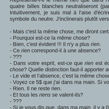
quatre billes blanches neutraliseront (par
Intuitivement, je suis mal à l'aise d'écr
symbole du neutre. J'inclinerais plutôt vers
- Mais c'est la même chose, me diront cert
- Pourquoi est-ce la même chose?
- Bien, c'est évident !!! Il n'y a plus
rien
.
- Ce
rien
correspond-il à une absence?
- ???
- Dans votre esprit, est-ce que
rien
est é
chose
? Quelle distinction faut-il apporter 
- Le vide et l'absence, c'est la même chos
- Voyez ce 5$ que j'ai dans ma main. Si vou
- Rien. Il ne reste rien.
- Et tous les
riens
se valent-ils?
- ???
- Si je vous dis que, dans ma main, il y a 