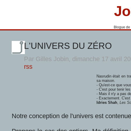
Jo
Blogue de
L'UNIVERS DU ZÉRO
Par Gilles Jobin, dimanche 17 avril 2
rss
Nasrudin était en tr
sa maison.
- Qu'est-ce que vou
- C'est pour tenir les
- Mais il n'y a pas de
- Exactement. C'est 
Idries Shah
,
Les So
Notre conception de l'univers est contenue