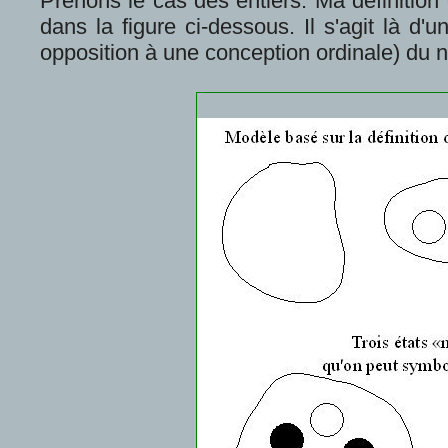
Prenons le cas des entiers. Ma définition 
dans la figure ci-dessous. Il s'agit là d'
opposition à une conception ordinale) du n